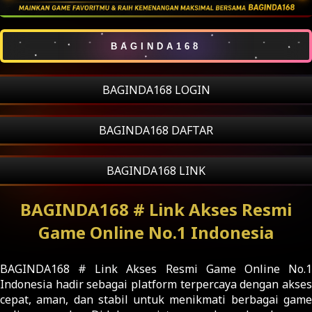
BAGINDA168
BAGINDA168 LOGIN
BAGINDA168 DAFTAR
BAGINDA168 LINK
BAGINDA168 # Link Akses Resmi
Game Online No.1 Indonesia
BAGINDA168 # Link Akses Resmi Game Online No.1
Indonesia hadir sebagai platform terpercaya dengan akses
cepat, aman, dan stabil untuk menikmati berbagai game